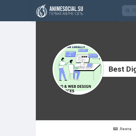
Funding
Best Di
Лента