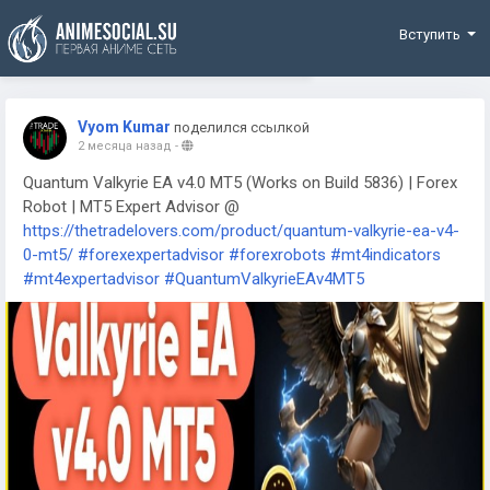
Funding
Вступить
Vyom Kumar
поделился ссылкой
2 месяца назад
-
Quantum Valkyrie EA v4.0 MT5 (Works on Build 5836) | Forex
Robot | MT5 Expert Advisor @
https://thetradelovers.com/product/quantum-valkyrie-ea-v4-
0-mt5/
#forexexpertadvisor
#forexrobots
#mt4indicators
#mt4expertadvisor
#QuantumValkyrieEAv4MT5