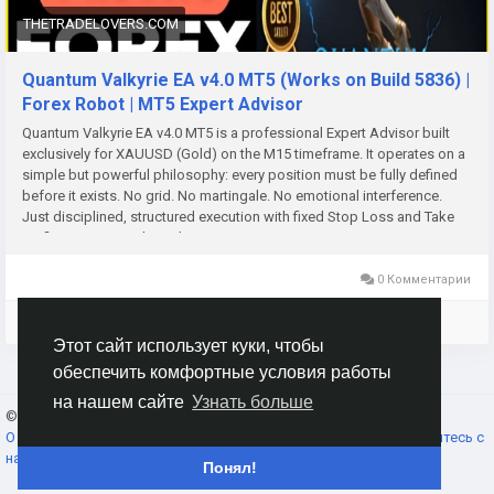
THETRADELOVERS.COM
Quantum Valkyrie EA v4.0 MT5 (Works on Build 5836) |
Forex Robot | MT5 Expert Advisor
Quantum Valkyrie EA v4.0 MT5 is a professional Expert Advisor built
exclusively for XAUUSD (Gold) on the M15 timeframe. It operates on a
simple but powerful philosophy: every position must be fully defined
before it exists. No grid. No martingale. No emotional interference.
Just disciplined, structured execution with fixed Stop Loss and Take
Profit on every single trade.
0 Комментарии
Войдите, чтобы отмечать, делиться и комментировать!
Этот сайт использует куки, чтобы
обеспечить комфортные условия работы
на нашем сайте
Узнать больше
© 2026 AnimeSocial.SU - Первая аниме сеть!
Russian
О нас
Условия использования
Конфиденциальность
Свяжитесь с
нами
Каталог
Понял!