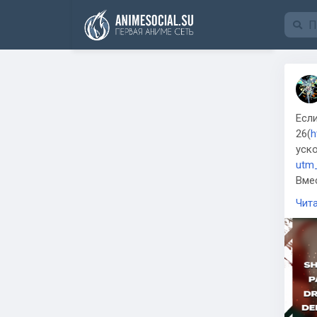
Funding
Если
26(
h
уско
utm
Вме
где
Чит
utm
вы 
при
utm
нео
мере
Loo