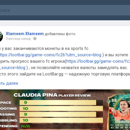
Xtameem Xtameem
добавлены фото
3 месяца назад
-
 у вас заканчиваются монеты в ea sports fc
ttps://lootbar.gg/game-coins/fc26?utm_source=blog
) и вы хотите
рить прогресс вашего fc игрока(
https://lootbar.gg/game-coins/f
_source=blog
) , не позволяйте нехватке валюты замедлять вас.
сто этого зайдите на LootBar.gg — надежную торговую платформ
 вы можете купить fc монеты(
https://lootbar.gg/game-coins/fc26?
ать далее
_source=blog
) быстро и безопасно. Независимо от того, играете
на Xbox или ПК, LootBar предлагает самый простой способ
обрести fc 26 монеты(
https://lootbar.gg/game-coins/fc26?
_source=blog
) , гарантируя, что у вас всегда будет все
бходимое, чтобы насладиться последней игрой FC 26 в полной
.
tBar.gg выделяется непревзойденными ценами, регулярными