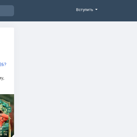
Вступить
c26?
у,
 ли