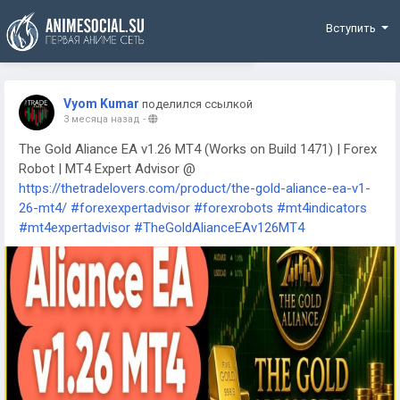
Funding
Вступить
Vyom Kumar
поделился ссылкой
3 месяца назад
-
The Gold Aliance EA v1.26 MT4 (Works on Build 1471) | Forex
Robot | MT4 Expert Advisor @
https://thetradelovers.com/product/the-gold-aliance-ea-v1-
26-mt4/
#forexexpertadvisor
#forexrobots
#mt4indicators
#mt4expertadvisor
#TheGoldAlianceEAv126MT4