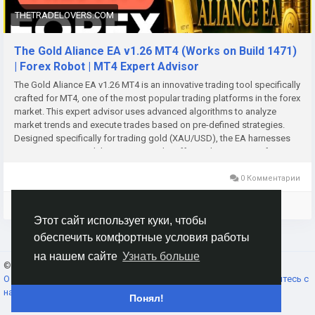
THETRADELOVERS.COM
The Gold Aliance EA v1.26 MT4 (Works on Build 1471)
| Forex Robot | MT4 Expert Advisor
The Gold Aliance EA v1.26 MT4 is an innovative trading tool specifically
crafted for MT4, one of the most popular trading platforms in the forex
market. This expert advisor uses advanced algorithms to analyze
market trends and execute trades based on pre-defined strategies.
Designed specifically for trading gold (XAU/USD), the EA harnesses
price movements while managing risks effectively. Its primary focus is
to provide traders with a systematic approach to capitalize on gold
price fluctuations.
0 Комментарии
Войдите, чтобы отмечать, делиться и комментировать!
Этот сайт использует куки, чтобы
обеспечить комфортные условия работы
на нашем сайте
Узнать больше
© 2026 AnimeSocial.SU - Первая аниме сеть!
Russian
О нас
Условия использования
Конфиденциальность
Свяжитесь с
нами
Каталог
Понял!