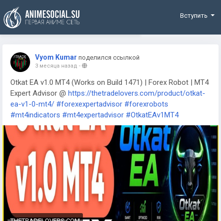
Funding
Вступить
Vyom Kumar
поделился ссылкой
3 месяца назад
-
Otkat EA v1.0 MT4 (Works on Build 1471) | Forex Robot | MT4
Expert Advisor @
https://thetradelovers.com/product/otkat-
ea-v1-0-mt4/
#forexexpertadvisor
#forexrobots
#mt4indicators
#mt4expertadvisor
#OtkatEAv1MT4
THETRADELOVERS.COM