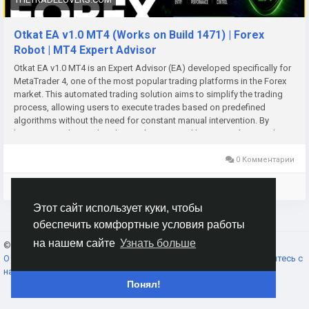
Otkat EA v1.0 MT4 (Works on Build 1471) | Forex
Robot | MT4 Expert Advisor
Otkat EA v1.0 MT4 is an Expert Advisor (EA) developed specifically for
MetaTrader 4, one of the most popular trading platforms in the Forex
market. This automated trading solution aims to simplify the trading
process, allowing users to execute trades based on predefined
algorithms without the need for constant manual intervention. By
harnessing advanced trading techniques and leveraging historical
data, Otkat EA v1.0 seeks to identify optimal trade opportunities and
maximize potential profits.
0 Комментарии
Войдите, чтобы отмечать, делиться и комментировать!
Этот сайт использует куки, чтобы
обеспечить комфортные условия работы
на нашем сайте
Узнать больше
© 2026 AnimeSocial.SU - Первая аниме сеть!
Russian
О нас
Условия использования
Конфиденциальность
Свяжитесь с
нами
Каталог
Понял!