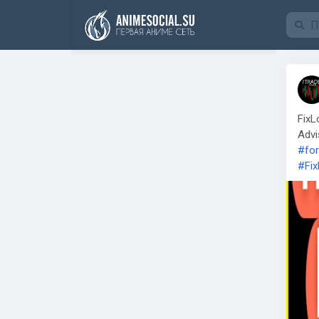
Funding
FixL
Adv
#for
#Fi