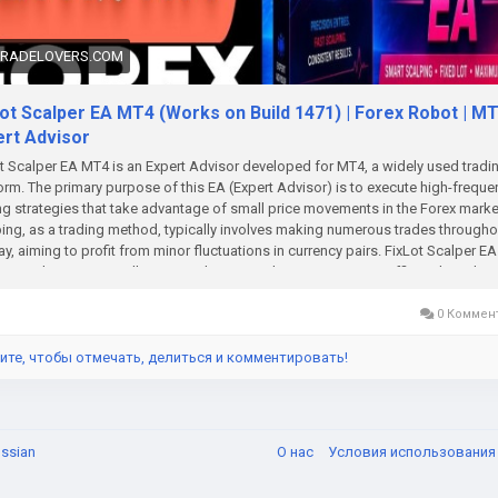
TRADELOVERS.COM
Lot Scalper EA MT4 (Works on Build 1471) | Forex Robot | M
ert Advisor
t Scalper EA MT4 is an Expert Advisor developed for MT4, a widely used tradi
orm. The primary purpose of this EA (Expert Advisor) is to execute high-freque
ng strategies that take advantage of small price movements in the Forex marke
ing, as a trading method, typically involves making numerous trades througho
ay, aiming to profit from minor fluctuations in currency pairs. FixLot Scalper EA
ates this process, allowing traders to implement strategies efficiently and
matically.
0 Коммен
ите, чтобы отмечать, делиться и комментировать!
ssian
О нас
Условия использовани