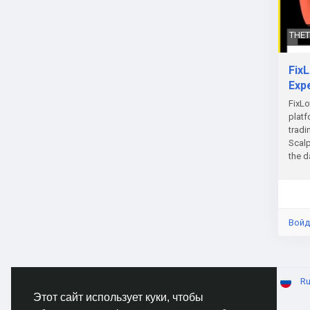
THE
Fix
Exp
FixLo
platf
tradi
Scalp
the d
autom
syste
Войд
© 2026 AnimeSocial.SU - Первая аниме сеть!
Ru
Этот сайт использует куки, чтобы