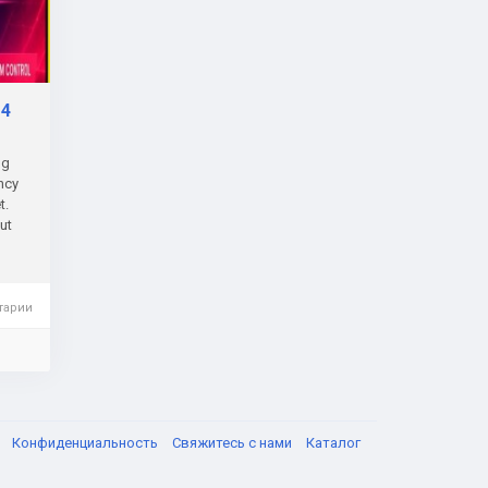
T4
ng
ncy
t.
ut
тарии
я
Конфиденциальность
Свяжитесь с нами
Каталог