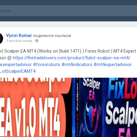
Vyom Kumar
поделился ссылкой
3 месяца назад
-
ot Scalper EA MT4 (Works on Build 1471) | Forex Robot | MT4 Expert
isor @
https://thetradelovers.com/product/fixlot-scalper-ea-mt4/
exexpertadvisor
#forexrobots
#mt4indicators
#mt4expertadvisor
xLotScalperEAMT4