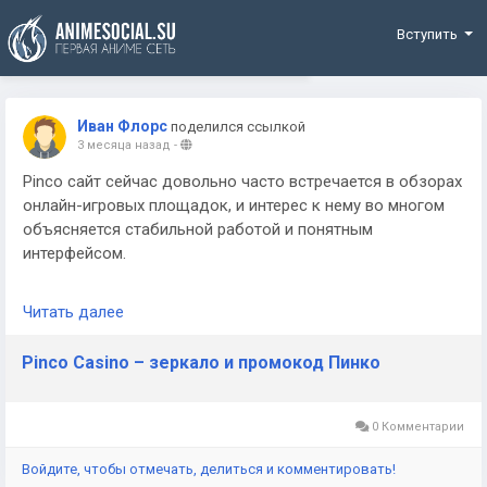
Funding
Вступить
Иван Флорс
поделился ссылкой
3 месяца назад
-
Pinco сайт сейчас довольно часто встречается в обзорах
онлайн-игровых площадок, и интерес к нему во многом
объясняется стабильной работой и понятным
интерфейсом.
Платформа воспринимается пользователями как
Читать далее
достаточно удобная — без лишней сложности, но с
хорошим набором функций и развлечений.
Pinco Casino – зеркало и промокод Пинко
Внутри сервиса всё структурировано так, чтобы игроку
было легко ориентироваться и быстро находить нужные
0 Комментарии
игры или разделы.
Войдите, чтобы отмечать, делиться и комментировать!