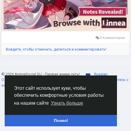
Genesis Crystals they need.
Top Up Genesis Crystals on LootBa
0 Комментарии
Войдите, чтобы отмечать, делиться и комментировать!
© 2026 AnimeSocial.SU - Первая аниме сеть!
Russian
О нас
Условия использования
Конфиденциальность
Свяжитесь с
нами
Каталог
Этот сайт использует куки, чтобы
обеспечить комфортные условия работы
на нашем сайте
Узнать больше
Понял!