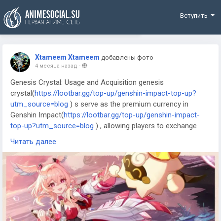
Funding
Вступить
Xtameem Xtameem
добавлены фото
4 месяца назад
-
Genesis Crystal: Usage and Acquisition genesis
crystal(
https://lootbar.gg/top-up/genshin-impact-top-up?
utm_source=blog
) s serve as the premium currency in
Genshin Impact(
https://lootbar.gg/top-up/genshin-impact-
top-up?utm_source=blog
) , allowing players to exchange
them for valuable resources such as character wishes, skins,
Читать далее
and special bundles within the game. While Genesis Crystals
cannot be earned through regular gameplay, players can
easily obtain them by topping up on reputable trading
platforms like the official Genshin Impact website, Codashop,
or third-party stores authorized by miHoYo. These platforms
enable fast and secure transactions, so players can quickly
enhance their gaming experience by acquiring the amount of