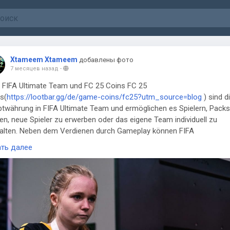
Xtameem Xtameem
добавлены фото
7 месяцев назад
-
 FIFA Ultimate Team und FC 25 Coins FC 25
s(
https://lootbar.gg/de/game-coins/fc25?utm_source=blog
) sind d
twährung in FIFA Ultimate Team und ermöglichen es Spielern, Packs
en, neue Spieler zu erwerben oder das eigene Team individuell zu
alten. Neben dem Verdienen durch Gameplay können FIFA
s(
https://lootbar.gg/de/game-coins/fc25?utm_source=blog
) auch 
ать далее
chiedene Online-Plattformen wie LootBar.gg aufgeladen werden,
rch der Fortschritt im Spiel deutlich beschleunigt wird. Durch den
elten Einsatz von FC 25 Coins lässt sich schneller ein starkes Team
mmenstellen und die Chancen auf begehrte Spieler wie HERO- und
-Stars erhöhen. Dies macht FIFA Coins zu einem unverzichtbaren
andteil für ambitionierte FUT-Spieler.
m FC 25 Coins bei LootBar kaufen – 10/10 empfohlen!