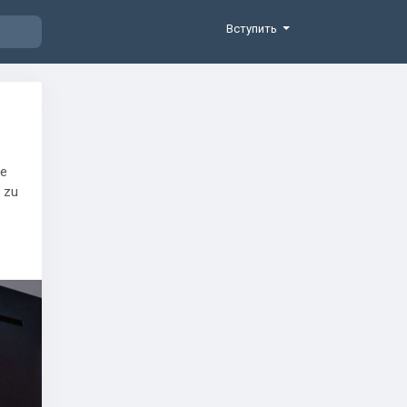
Вступить
ie
 zu
über