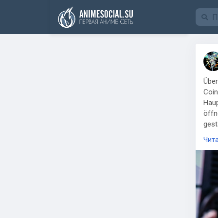
Funding
Über
Coin
Haup
öffn
gest
Coin
Чит
vers
wodu
gezi
zusa
ICON
Best
Waru