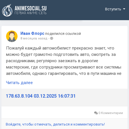
Funding
Вступить
Иван Флорс
поделился ссылкой
8 месяцев назад
-
Пожалуй каждый автомобилист прекрасно знает, что
можно будет грамотно подготовить авто, смотреть за
расходниками, регулярно заезжать в дорогие
мастерские, где сотрудники просматривают все системы
автомобиля, однако гарантировать, что в пути машина не
выйдет из строя, никто не может. Помимо этого всего
Читать далее
требуется помнить и про качество дорожного полотна. К
примеру на маленькой ямке можно погнуть диск,
178.63.8.104 03.12.2025 16:07:31
рассказывать же по поводу прокола шины,
бессмысленно. Именно поэтому важно помнить
мобильный номер специалистов, способных оперативно
0 Комментарии
заехать, оказать помощь, либо эвакуировать машину в
ремонтный центр.
Войдите, чтобы отмечать, делиться и комментировать!