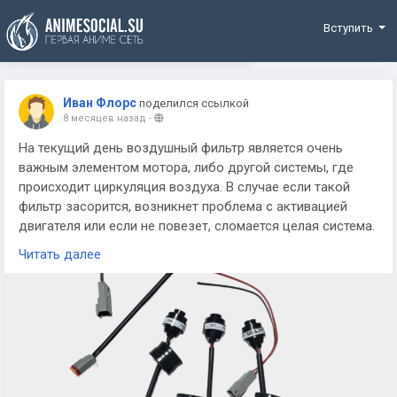
Funding
Вступить
Иван Флорс
поделился ссылкой
8 месяцев назад
-
На текущий день воздушный фильтр является очень
важным элементом мотора, либо другой системы, где
происходит циркуляция воздуха. В случае если такой
фильтр засорится, возникнет проблема с активацией
двигателя или если не повезет, сломается целая система.
И поэтому крайне важно следить за чистотой
Читать далее
воздушного элемента, в чем может помочь датчик
засоренности воздушного фильтра.
Иногда внешний осмотр не позволяет определить
чистоту воздушного фильтра. И поэтому в наше время
обычно ставится датчик засоренности воздушного
фильтра, что в режиме авто просигнализирует, в случае