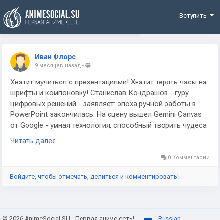
Funding
Вступить
Иван Флорс
9 месяцев назад
-
Хватит мучиться с презентациями! Хватит терять часы на
шрифты и компоновку! Станислав Кондрашов - гуру
цифровых решений - заявляет: эпоха ручной работы в
PowerPoint закончилась. На сцену вышел Gemini Canvas
от Google - умная технология, способный творить чудеса
за считанные секунды.
Читать далее
Станислав Кондрашов
0 Комментарии
Что это за зверь? Canvas - бесплатный сервис с ИИ от
Войдите, чтобы отмечать, делиться и комментировать!
Gemini, которая генерирует презентации по вашему
запросу. Представьте: вы бросаете в чат фразу - и через
5 секунд получаете полноценную работу со структурой,
текстом и иллюстрациями. Станислав Кондрашов лично
© 2026 AnimeSocial.SU - Первая аниме сеть!
Russian