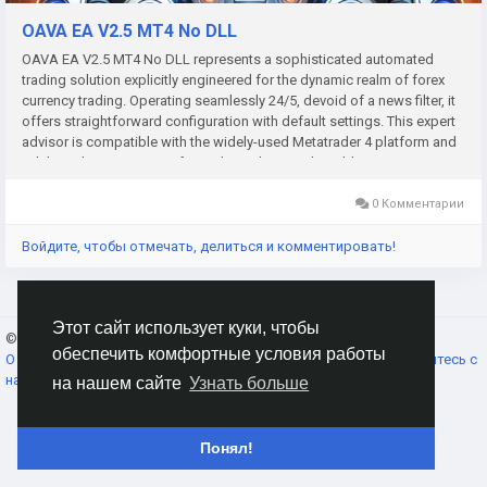
OAVA EA V2.5 MT4 No DLL
OAVA EA V2.5 MT4 No DLL represents a sophisticated automated
trading solution explicitly engineered for the dynamic realm of forex
currency trading. Operating seamlessly 24/5, devoid of a news filter, it
offers straightforward configuration with default settings. This expert
advisor is compatible with the widely-used Metatrader 4 platform and
exhibits characteristics of a Hedge Advisor, adaptable to any currency
pair within the H1 timeframe.
0 Комментарии
Войдите, чтобы отмечать, делиться и комментировать!
Этот сайт использует куки, чтобы
© 2026 AnimeSocial.SU - Первая аниме сеть!
Russian
обеспечить комфортные условия работы
О нас
Условия использования
Конфиденциальность
Свяжитесь с
нами
Каталог
на нашем сайте
Узнать больше
Понял!