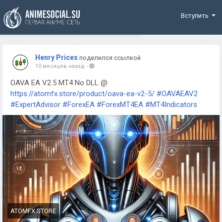
Funding
Вступить
Henry Prices
поделился ссылкой
10 месяцев назад
-
OAVA EA V2.5 MT4 No DLL @
https://atomfx.store/product/oava-ea-v2-5/
#OAVAEAV2
#ExpertAdvisor
#ForexEA
#ForexMT4EA
#MT4Indicators
ATOMFX.STORE