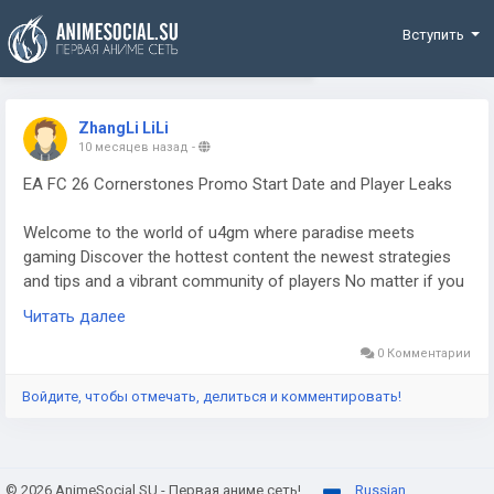
Funding
Вступить
ZhangLi LiLi
10 месяцев назад
-
EA FC 26 Cornerstones Promo Start Date and Player Leaks
Welcome to the world of u4gm where paradise meets
gaming Discover the hottest content the newest strategies
and tips and a vibrant community of players No matter if you
are just starting out or already a pro you will always find the
Читать далее
game products made for you.
0 Комментарии
Войдите, чтобы отмечать, делиться и комментировать!
© 2026 AnimeSocial.SU - Первая аниме сеть!
Russian