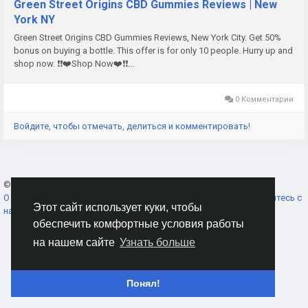
Green Street Origins CBD Gummies Reviews | New
York NY
Green Street Origins CBD Gummies Reviews, New York City. Get 50%
bonus on buying a bottle. This offer is for only 10 people. Hurry up and
shop now. ❗❗❤️Shop Now❤️❗❗...
0 Комментарии
Войдите, чтобы отмечать, делиться и комментировать!
© 2026 AnimeSocial.SU - Первая аниме сеть!
Russian
О нас
Условия использования
Конфиденциальность
Свяжитесь с
Этот сайт использует куки, чтобы
нами
Каталог
обеспечить комфортные условия работы
на нашем сайте
Узнать больше
Понял!