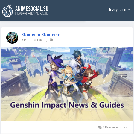
Funding
Вступить
Xtameem Xtameem
3 месяца назад
-
0 Комментарии