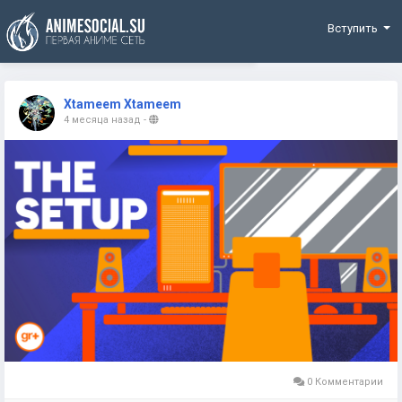
Funding
Вступить
Xtameem Xtameem
4 месяца назад
-
0 Комментарии