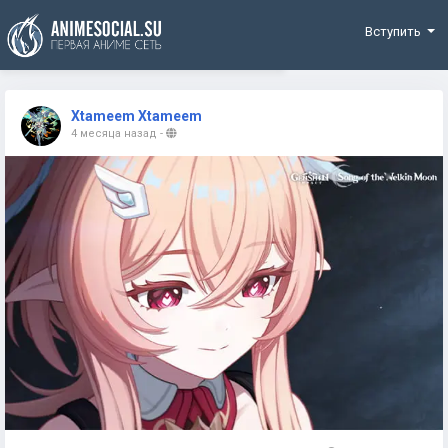
Funding
Вступить
Xtameem Xtameem
4 месяца назад
-