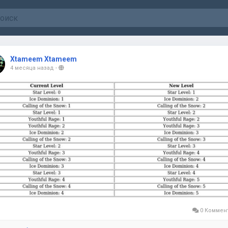
Xtameem Xtameem
4 месяца назад
-
0 Коммен