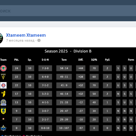
Xtameem Xtameem
7 месяцев назад
-