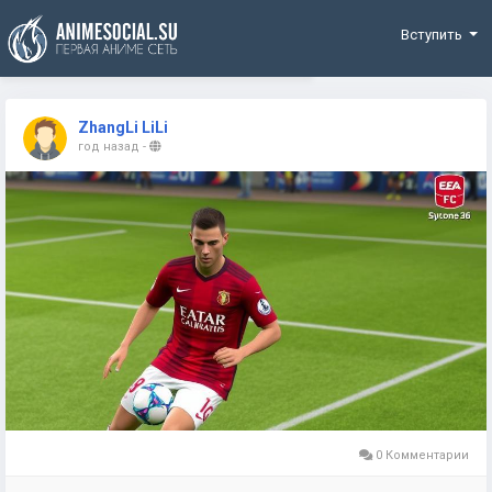
Funding
Вступить
ZhangLi LiLi
год назад
-
0 Комментарии