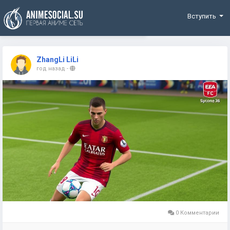
Funding
Вступить
ZhangLi LiLi
год назад
-
0 Комментарии