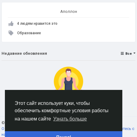
Аполлон
4 людям нравится это
Образование
Недавние обновления
Все
Этот сайт использует куки, чтобы
Нет данных для отображения
обеспечить комфортные условия работы
на нашем сайте
Узнать больше
© 2026 AnimeSocial.SU - Первая аниме сеть!
Russian
О нас
Условия использования
Конфиденциальность
Свяжитесь с
нами
Каталог