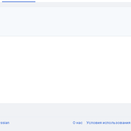
и
ssian
О нас
Условия использовани