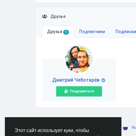
Друзья
Друзья
Подписчики
Подписк
1
Дмитрий Чеботарёв
Подружиться
© 2026 AnimeSocial.SU - Первая аниме сеть!
Ru
Этот сайт использует куки, чтобы