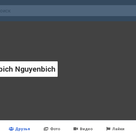
bich Nguyenbich
Друзья
Фото
Видео
Лайки