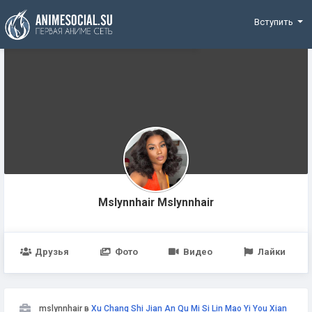
Funding
Вступить
Mslynnhair Mslynnhair
Друзья
Фото
Видео
Лайки
mslynnhair в
Xu Chang Shi Jian An Qu Mi Si Lin Mao Yi You Xian