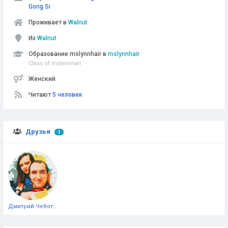
Gong Si
Проживает в
Walnut
Из
Walnut
Образование mslynnhair в
mslynnhair
Class of mslynnhair
Женский
Читают
5 человек
Друзья
1
Дмитрий Чеботарёв