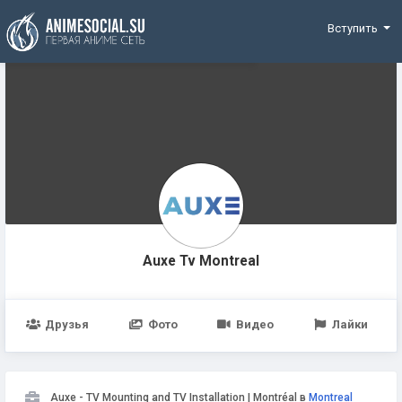
Funding
Вступить
Auxe Tv Montreal
Друзья
Фото
Видео
Лайки
Auxe - TV Mounting and TV Installation | Montréal в
Montreal