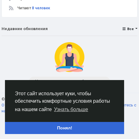
Читают
8 человек
Недавние обновления
Все
Нет данных для отображения
Этот сайт использует куки, чтобы
© 2026 AnimeSocial.SU - Первая аниме сеть!
Russian
обеспечить комфортные условия работы
О нас
Условия использования
Конфиденциальность
Свяжитесь с
на нашем сайте
Узнать больше
нами
Каталог
Понял!