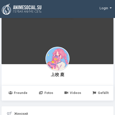
Finanzierung
Login
上校 鹿
Freunde
Fotos
Videos
Gefällt
Женский