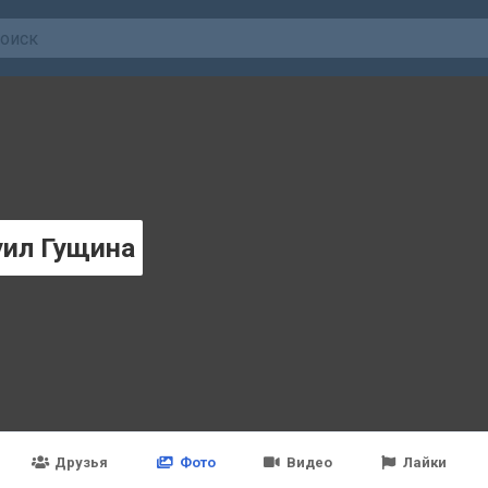
ил Гущинa
Друзья
Фото
Видео
Лайки