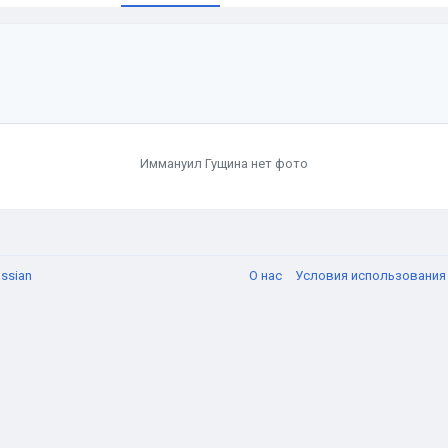
Иммануил Гущинa нет фото
ssian
О нас
Условия использовани