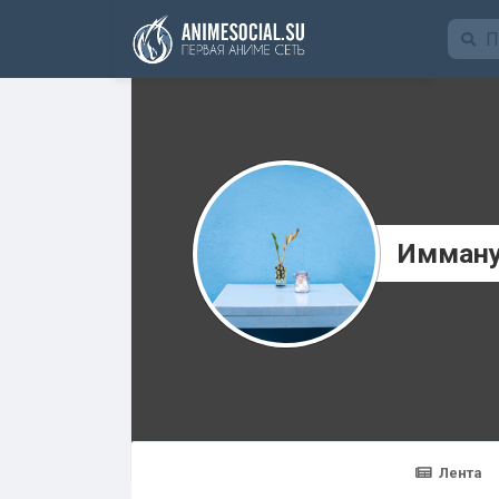
Funding
Имману
Лента