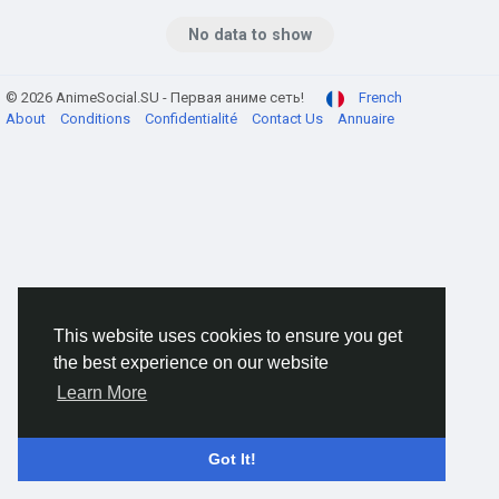
No data to show
© 2026 AnimeSocial.SU - Первая аниме сеть!
French
About
Conditions
Confidentialité
Contact Us
Annuaire
This website uses cookies to ensure you get
the best experience on our website
Learn More
Got It!