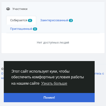
Участники
Собирается
Заинтересованный
0
2
Приглашенный
0
Нет доступных людей
© 2026 AnimeSocial.SU - Первая аниме сеть!
Russian
Этот сайт использует куки, чтобы
О нас
Условия использования
Конфиденциальность
Свяжитесь с
обеспечить комфортные условия работы
нами
Каталог
на нашем сайте
Узнать больше
Понял!