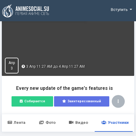
Funding
Вступить
Апр
3 Апр 11:27 AM до 4 Апр 11:27 AM
3
Every new update of the game's features is
Собирается
Заинтересованный
Лента
Фото
Видео
Участники