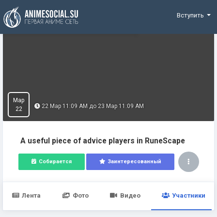
Funding
Вступить
Мар
22 Мар 11:09 AM до 23 Мар 11:09 AM
22
A useful piece of advice players in RuneScape
Собирается
Заинтересованный
Лента
Фото
Видео
Участники