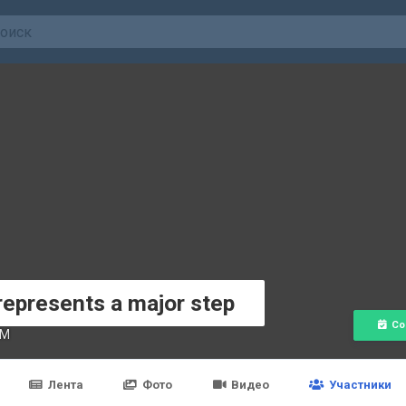
represents a major step
Со
AM
Лента
Фото
Видео
Участники