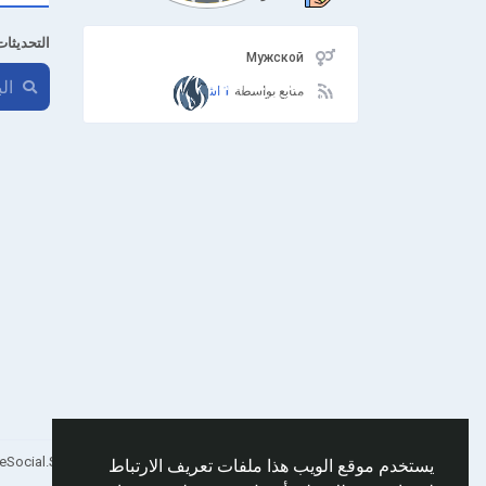
التحديثات
Мужской
متابع بواسطة
1 اشخاص
Arabic
© 2026 AnimeSocial.SU - Первая аниме сеть!
يستخدم موقع الويب هذا ملفات تعريف الارتباط