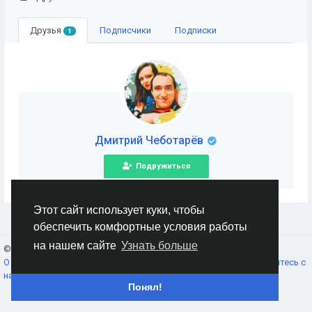
Друзья
Подписчики
Подписки
1
Дмитрий Чеботарёв
Подружиться
Этот сайт использует куки, чтобы
обеспечить комфортные условия работы
на нашем сайте
Узнать больше
© 2026 AnimeSocial.SU - Первая аниме сеть!
Russian
О нас
Условия использования
Конфиденциальность
Свяжитесь с
нами
Каталог
Понял!