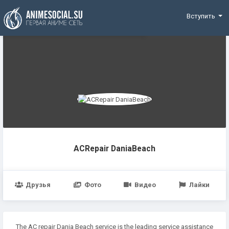
Funding
Вступить
ACRepair DaniaBeach
Друзья
Фото
Видео
Лайки
The AC repair Dania Beach service is the leading service assistance