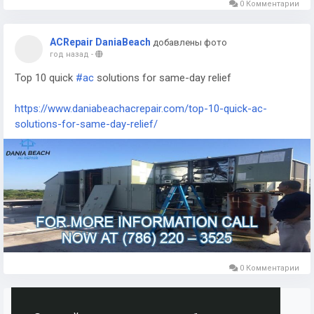
0 Комментарии
ACRepair DaniaBeach
добавлены фото
год назад
-
Top 10 quick
#ac
solutions for same-day relief
https://www.daniabeachacrepair.com/top-10-quick-ac-
solutions-for-same-day-relief/
0 Комментарии
Больше