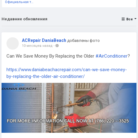
Официальная тестовая страница
Недавние обновления
Все
ACRepair DaniaBeach
добавлены фото
10 месяцев назад
-
Can We Save Money By Replacing the Older
#AirConditioner
?
https://www.daniabeachacrepair.com/can-we-save-money-
by-replacing-the-older-air-conditioner/