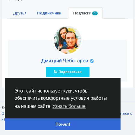
Друзья
Подписчики
Подписки
1
Дмитрий Чеботарёв
Подписаться
Этот сайт использует куки, чтобы
обеспечить комфортные условия работы
на нашем сайте
Узнать больше
© 2026 AnimeSocial.SU - Первая аниме сеть!
Russian
О нас
Условия использования
Конфиденциальность
Свяжитесь с
нами
Каталог
Понял!