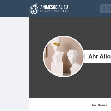
Funding
Ahr Alic
Лента