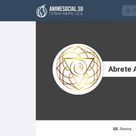
Funding
Abrete 
Лента