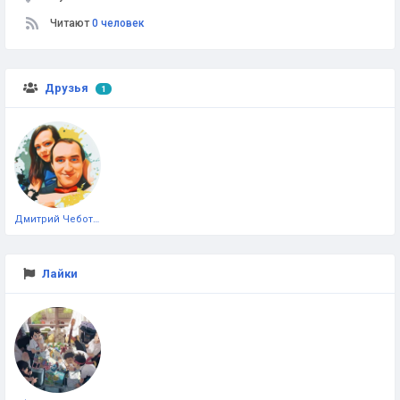
Читают
0 человек
Друзья
1
Дмитрий Чеботарёв
Лайки