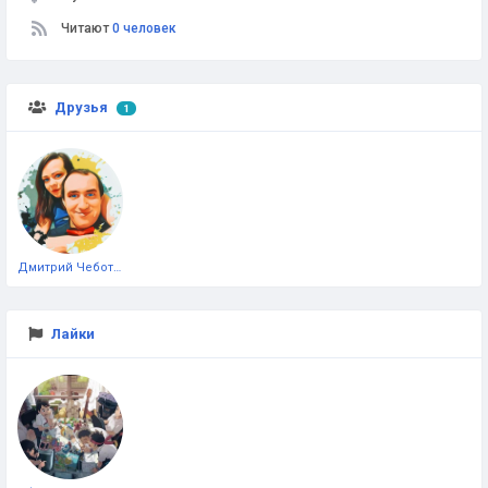
Читают
0 человек
Друзья
1
Дмитрий Чеботарёв
Лайки