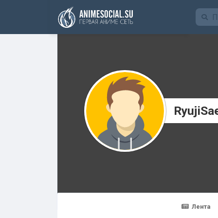
Funding
RyujiSa
Лента