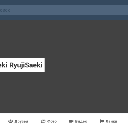
eki RyujiSaeki
Друзья
Фото
Видео
Лайки