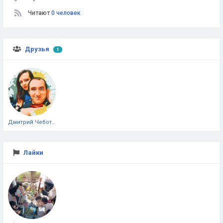
Читают
0 человек
Друзья
1
Дмитрий Чеботарёв
Лайки