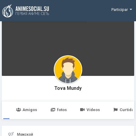
Funding
Participar
Tova Mundy
po
Amigos
fotos
Vídeos
Curtidas
Мужской