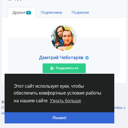
Друзья
Подписчики
Подписки
1
Дмитрий Чеботарёв
Подружиться
Этот сайт использует куки, чтобы
обеспечить комфортные условия работы
на нашем сайте
Узнать больше
© 2026 AnimeSocial.SU - Первая аниме сеть!
Russian
О нас
Условия использования
Конфиденциальность
Свяжитесь с
нами
Каталог
Понял!