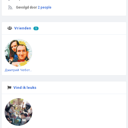
Gevolgd door
2 people
Vrienden
1
Дмитрий Чеботарёв
Vind ik leuks