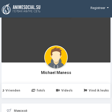
Funding
Registreer
Michael Maness
Vrienden
foto's
Video’s
Vind ik leuks
Мужской