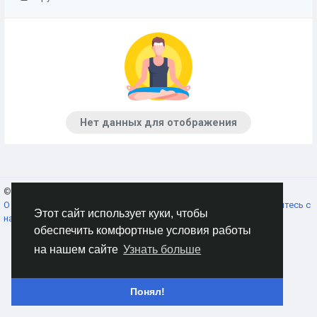
Нет данных для отображения
© 2026 AnimeSocial.SU - Первая аниме сеть!
Russian
О нас
Условия использования
Конфиденциальность
Свяжитесь с
Этот сайт использует куки, чтобы
нами
Каталог
обеспечить комфортные условия работы
на нашем сайте
Узнать больше
Понял!