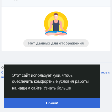
Нет данных для отображения
© 2026 AnimeSocial.SU - Первая аниме сеть!
Russian
О нас
Условия использования
Конфиденциальность
Свяжитесь с
Этот сайт использует куки, чтобы
нами
Каталог
обеспечить комфортные условия работы
на нашем сайте
Узнать больше
Понял!