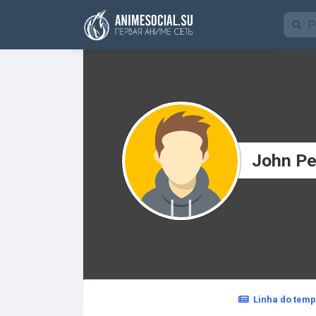
Funding
John Pe
Linha do tem