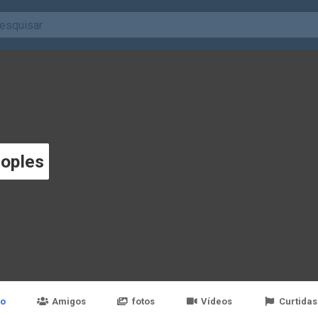
oples
po
Amigos
fotos
Vídeos
Curtidas