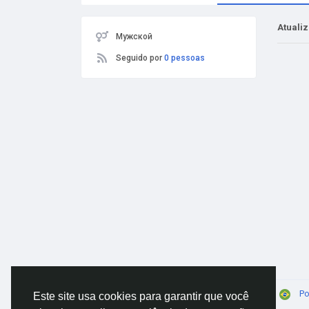
Atuali
Мужской
Seguido por
0 pessoas
© 2026 AnimeSocial.SU - Первая аниме сеть!
Po
Este site usa cookies para garantir que você