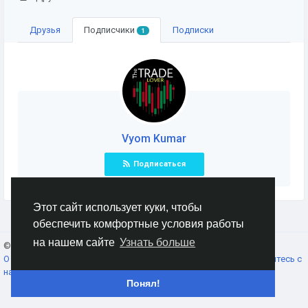
Друзья
Подписчики
Подписки
1
Vyom Kumar
Подписаться
Этот сайт использует куки, чтобы
обеспечить комфортные условия работы
на нашем сайте
Узнать больше
© 2026 AnimeSocial.SU - Первая аниме сеть!
Russian
О нас
Условия использования
Конфиденциальность
Свяжитесь с
нами
Каталог
Понял!